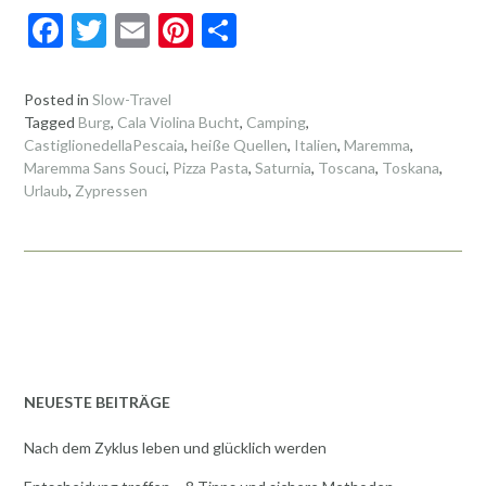
F
T
E
Pi
T
ac
w
m
nt
ei
e
itt
ai
er
le
Posted in
Slow-Travel
Tagged
Burg
,
Cala Violina Bucht
,
Camping
,
b
er
l
es
n
CastiglionedellaPescaia
,
heiße Quellen
,
Italien
,
Maremma
,
o
t
Maremma Sans Souci
,
Pizza Pasta
,
Saturnia
,
Toscana
,
Toskana
,
Urlaub
,
Zypressen
o
k
NEUESTE BEITRÄGE
Nach dem Zyklus leben und glücklich werden