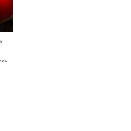
ir
ken,