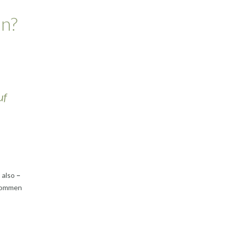
en?
uf
, also
–
ekommen