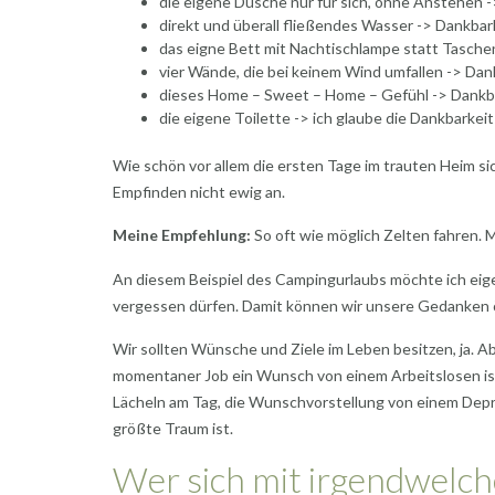
die eigene Dusche nur für sich, ohne Anstehen 
direkt und überall fließendes Wasser -> Dankbar
das eigne Bett mit Nachtischlampe statt Tasche
vier Wände, die bei keinem Wind umfallen -> Dan
dieses Home – Sweet – Home – Gefühl -> Dankb
die eigene Toilette -> ich glaube die Dankbarkeit
Wie schön vor allem die ersten Tage im trauten Heim s
Empfinden nicht ewig an.
Meine Empfehlung:
So oft wie möglich Zelten fahren. M
An diesem Beispiel des Campingurlaubs möchte ich eigen
vergessen dürfen. Damit können wir unsere Gedanken öft
Wir sollten Wünsche und Ziele im Leben besitzen, ja. Ab
momentaner Job ein Wunsch von einem Arbeitslosen ist.
Lächeln am Tag, die Wunschvorstellung von einem Depr
größte Traum ist.
Wer sich mit irgendwelch