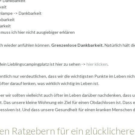
-> Dankbarkeit
keit
nlampe -> Dankbarkeit
kbarkeit
arkeit
 muss ich hier nicht ausgiebiger erklären
ich wieder anfühlen können.
Grenzenlose Dankbarkeit.
Natürlich hält d
ein Lieblingscampingplatz ist hier zu sehen ->
hier klicken
.
tlich nur verdeutlichen, dass wir die wichtigsten Punkte im Leben nich
er darauf lenken, was wirklich wichtig im Leben ist.
er wir sollten vielleicht auch öfter im Leben darüber nachdenken, dass 
 Das unsere kleine Wohnung ein Ziel für einen Obdachlosen ist. Dass e
essiven ist. Und dass unsere Gesundheit für einen kranken Menschen 
en Ratgebern für ein glücklichere