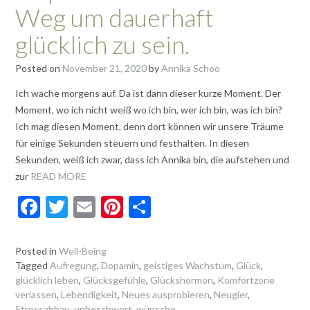
Weg um dauerhaft
glücklich zu sein.
Posted on
November 21, 2020
by
Annika Schoo
Ich wache morgens auf. Da ist dann dieser kurze Moment. Der
Moment, wo ich nicht weiß wo ich bin, wer ich bin, was ich bin?
Ich mag diesen Moment, denn dort können wir unsere Träume
für einige Sekunden steuern und festhalten. In diesen
Sekunden, weiß ich zwar, dass ich Annika bin, die aufstehen und
zur
READ MORE
F
T
E
Pi
T
ac
w
m
nt
ei
e
itt
ai
er
le
Posted in
Well-Being
Tagged
Aufregung
,
Dopamin
,
geistiges Wachstum
,
Glück
,
b
er
l
es
n
glücklich leben
,
Glücksgefühle
,
Glückshormon
,
Komfortzone
o
t
verlassen
,
Lebendigkeit
,
Neues ausprobieren
,
Neugier
,
Stressabbau
,
unbeschwert
,
wünsche