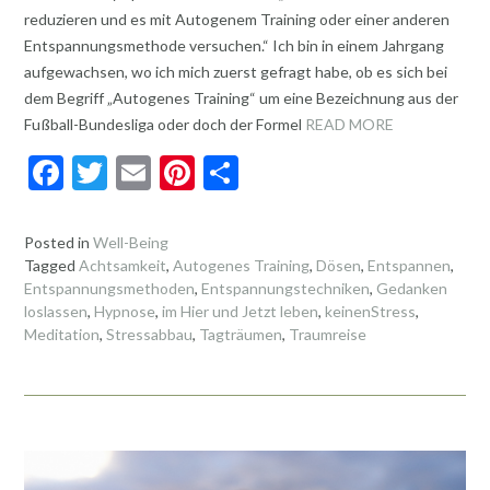
reduzieren und es mit Autogenem Training oder einer anderen
Entspannungsmethode versuchen.“ Ich bin in einem Jahrgang
aufgewachsen, wo ich mich zuerst gefragt habe, ob es sich bei
dem Begriff „Autogenes Training“ um eine Bezeichnung aus der
Fußball-Bundesliga oder doch der Formel
READ MORE
F
T
E
Pi
T
ac
w
m
nt
ei
e
itt
ai
er
le
Posted in
Well-Being
Tagged
Achtsamkeit
,
Autogenes Training
,
Dösen
,
Entspannen
,
b
er
l
es
n
Entspannungsmethoden
,
Entspannungstechniken
,
Gedanken
o
t
loslassen
,
Hypnose
,
im Hier und Jetzt leben
,
keinenStress
,
Meditation
,
Stressabbau
,
Tagträumen
,
Traumreise
o
k