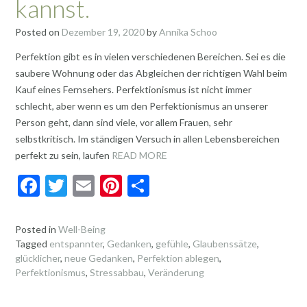
kannst.
Posted on
Dezember 19, 2020
by
Annika Schoo
Perfektion gibt es in vielen verschiedenen Bereichen. Sei es die
saubere Wohnung oder das Abgleichen der richtigen Wahl beim
Kauf eines Fernsehers. Perfektionismus ist nicht immer
schlecht, aber wenn es um den Perfektionismus an unserer
Person geht, dann sind viele, vor allem Frauen, sehr
selbstkritisch. Im ständigen Versuch in allen Lebensbereichen
perfekt zu sein, laufen
READ MORE
F
T
E
Pi
T
ac
w
m
nt
ei
e
itt
ai
er
le
Posted in
Well-Being
Tagged
entspannter
,
Gedanken
,
gefühle
,
Glaubenssätze
,
b
er
l
es
n
glücklicher
,
neue Gedanken
,
Perfektion ablegen
,
o
t
Perfektionismus
,
Stressabbau
,
Veränderung
o