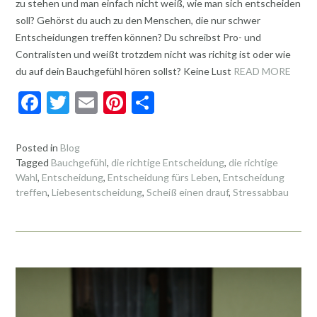
zu stehen und man einfach nicht weiß, wie man sich entscheiden
soll? Gehörst du auch zu den Menschen, die nur schwer
Entscheidungen treffen können? Du schreibst Pro- und
Contralisten und weißt trotzdem nicht was richitg ist oder wie
du auf dein Bauchgefühl hören sollst? Keine Lust
READ MORE
F
T
E
Pi
T
ac
w
m
nt
ei
e
itt
ai
er
le
Posted in
Blog
Tagged
Bauchgefühl
,
die richtige Entscheidung
,
die richtige
b
er
l
es
n
Wahl
,
Entscheidung
,
Entscheidung fürs Leben
,
Entscheidung
o
t
treffen
,
Liebesentscheidung
,
Scheiß einen drauf
,
Stressabbau
o
k