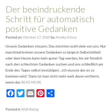
Der beeindruckende
Schritt für automatisch
positive Gedanken
Posted on
Oktober 17, 2020
by
Annika Schoo
Unsere Gedanken steuern. Das möchten wohl viele von uns. Nur
manchmal kreisen unsere Gedanken so lange in Selbstmitleid
oder dem Heute-kann-kein-guter-Tag-werden, bis wir förmlich
nach den schlechten Gedanken suchen und uns schließlich am
Ende des Tages selbst bestätigen: „Ich wusste das es so
kommen wird.“ Dann ist man nicht mehr weit davon entfernt,
wenn das
READ MORE
F
T
E
Pi
T
ac
w
m
nt
ei
e
itt
ai
er
le
Posted in
Well-Being