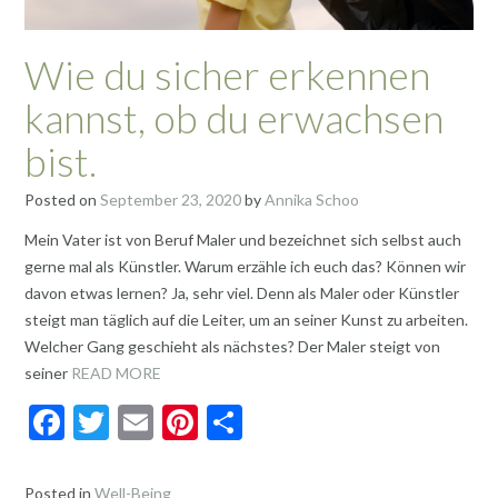
Wie du sicher erkennen
kannst, ob du erwachsen
bist.
Posted on
September 23, 2020
by
Annika Schoo
Mein Vater ist von Beruf Maler und bezeichnet sich selbst auch
gerne mal als Künstler. Warum erzähle ich euch das? Können wir
davon etwas lernen? Ja, sehr viel. Denn als Maler oder Künstler
steigt man täglich auf die Leiter, um an seiner Kunst zu arbeiten.
Welcher Gang geschieht als nächstes? Der Maler steigt von
seiner
READ MORE
F
T
E
Pi
T
ac
w
m
nt
ei
e
itt
ai
er
le
Posted in
Well-Being