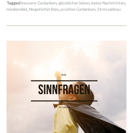
Tagged
bessere Gedanken
,
glücklicher leben
,
keine Nachrichten
,
b
er
l
es
n
mediendiät
,
Negativität Bias
,
positive Gedanken
,
Stressabbau
o
t
o
k