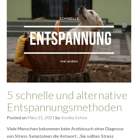
5 schnelle und alternative
Entspannungsmethoden
Posted on
März 21, 2021
by
Annika Schoo
Viele Menschen bekommen beim Arztbesuch einer Diagnose
von Stress-Symptomen die Antwort: „Sie sollten Stress