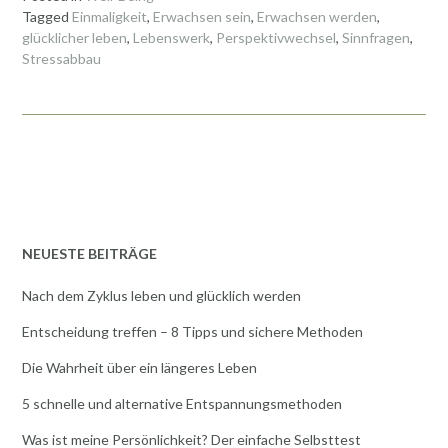
Tagged
Einmaligkeit
,
Erwachsen sein
,
Erwachsen werden
,
b
er
l
es
n
glücklicher leben
,
Lebenswerk
,
Perspektivwechsel
,
Sinnfragen
,
o
t
Stressabbau
o
k
NEUESTE BEITRÄGE
Nach dem Zyklus leben und glücklich werden
Entscheidung treffen – 8 Tipps und sichere Methoden
Die Wahrheit über ein längeres Leben
5 schnelle und alternative Entspannungsmethoden
Was ist meine Persönlichkeit? Der einfache Selbsttest