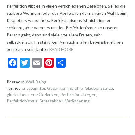
Perfektion gibt es in vielen verschiedenen Bereichen. Sei es die
saubere Wohnung oder das Abgleichen der richtigen Wahl beim
Kauf eines Fernsehers. Perfektionismus ist nicht immer
schlecht, aber wenn es um den Perfektionismus an unserer
Person geht, dann sind viele, vor allem Frauen, sehr
selbstkritisch. Im ständigen Versuch in allen Lebensbereichen
perfekt zu sein, laufen
READ MORE
F
T
E
Pi
T
ac
w
m
nt
ei
e
itt
ai
er
le
Posted in
Well-Being
Tagged
entspannter
,
Gedanken
,
gefühle
,
Glaubenssätze
,
b
er
l
es
n
glücklicher
,
neue Gedanken
,
Perfektion ablegen
,
o
t
Perfektionismus
,
Stressabbau
,
Veränderung
o
k