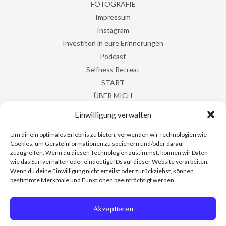
FOTOGRAFIE
Impressum
Instagram
Investiton in eure Erinnerungen
Podcast
Selfness Retreat
START
ÜBER MICH
YOGA
Einwilligung verwalten
Yoga & Klang
Um dir ein optimales Erlebnis zu bieten, verwenden wir Technologien wie
Yoga & Salz
Cookies, um Geräteinformationen zu speichern und/oder darauf
Yoga & Walking
zuzugreifen. Wenn du diesen Technologien zustimmst, können wir Daten
Yoga Beckenboden
wie das Surfverhalten oder eindeutige IDs auf dieser Website verarbeiten.
Wenn du deine Einwilligung nicht erteilst oder zurückziehst, können
Yoga für Alle
bestimmte Merkmale und Funktionen beeinträchtigt werden.
Yoga Schwangerschaft
Akzeptieren